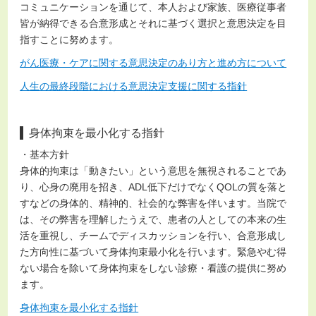
コミュニケーションを通じて、本人および家族、医療従事者
皆が納得できる合意形成とそれに基づく選択と意思決定を目
指すことに努めます。
がん医療・ケアに関する意思決定のあり方と進め方について
人生の最終段階における意思決定支援に関する指針
身体拘束を最小化する指針
・基本方針
身体的拘束は「動きたい」という意思を無視されることであ
り、心身の廃用を招き、ADL低下だけでなくQOLの質を落と
すなどの身体的、精神的、社会的な弊害を伴います。当院で
は、その弊害を理解したうえで、患者の人としての本来の生
活を重視し、チームでディスカッションを行い、合意形成し
た方向性に基づいて身体拘束最小化を行います。緊急やむ得
ない場合を除いて身体拘束をしない診療・看護の提供に努め
ます。
身体拘束を最小化する指針