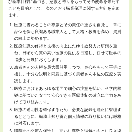
び基本目標に基づき、意欲と誇りをもってその使命を果たす
ことを目的として、次のとおり職業倫理に関する方針を定め
ます。
医療に携わることの尊厳とその責任の重さを自覚し、常に
品位を保ち良識ある職業人として人格・教養を高め、資質
の向上に努めます。
医療知識の修得と技術の向上にたゆまぬ努力と研鑽を重
ね、日頃から質の高い医療の提供を目指し、併せて医学の
進歩と発展に尽くします。
患者さんの人権を最大限尊重しつつ、良心をもって平等に
接し、十分な説明と同意に基づく患者さん本位の医療を実
践します。
医療におけるあらゆる場面で細心の注意を払い、科学的根
拠に基づいた安全で安心できる医療体制の確立に全力をあ
げて取り組みます。
医療の透明性を確保するため、必要な記録を適正に管理す
るとともに、職務上知り得た個人情報の取り扱いには厳格
に対応します。
職種間の交流を促進し、互いに尊敬と理解のもとに良き協