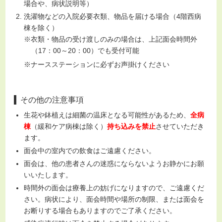
場合や、病状説明等）
洗濯物などの入院必要衣類、物品を届ける場合（4階西病
棟を除く）
※衣類・物品の受け渡しのみの場合は、上記面会時間外
（17：00～20：00）でも受付可能
※ナースステーションに必ずお声掛けください
その他の注意事項
生花や鉢植えは細菌の温床となる可能性があるため、
全病
棟
（緩和ケア病棟は除く）
持ち込みを禁止
させていただき
ます。
面会中の室内での飲食はご遠慮ください。
面会は、他の患者さんの迷惑にならないようお静かにお願
いいたします。
時間外の面会は療養上の妨げになりますので、ご遠慮くだ
さい。病状により、面会時間や場所の制限、または面会を
お断りする場合もありますのでご了承ください。