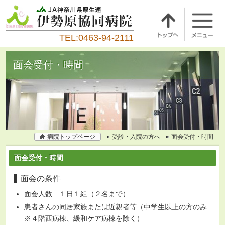
TEL:0463-94-2111
面会受付・時間
病院トップページ
受診・入院の方へ
面会受付・時間
面会受付・時間
面会の条件
面会人数 １日１組（２名まで）
患者さんの同居家族または近親者等（中学生以上の方のみ
※４階西病棟、緩和ケア病棟を除く）