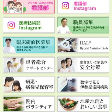
測定会のご案内
2026年07月22日
理学療法士（新卒：常勤）、言語聴覚士（新
卒：常勤）、作業療法士（新卒：常勤）の求
人を掲載しました
2026年07月14日
【医療従事者向け】ELNEC-Jコアカリキュラ
ム 看護師教育プログラム開催のご案内
2026年07月13日
言語聴覚士（新卒・既卒：常勤）の求人を掲
載しています
2026年07月01日
令和8年8月13日(木)脳神経外科 完全休診の
お知らせ