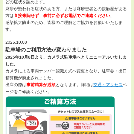
どの症状を認めます。
麻疹が疑われる症状のある方、または麻疹患者との接触歴がある
方は
直接来院せず
、
事前に必ずお電話でご連絡ください
。
感染拡大防止のため、皆様のご理解とご協力をお願いいたしま
す。
2025.10.08
駐車場のご利用方法が変わりました
2025年10月8日より、カメラ式駐車場へとリニューアルいたしま
した。
カメラによる車両ナンバー認識方式へ変更となり、駐車券・出口
精算機が廃止されました。
出庫の際は
事前精算が必須
となります。詳細は
交通・アクセス
ペ
ージをご確認ください。