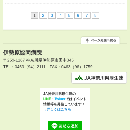
1
2
3
4
5
6
7
8
伊勢原協同病院
〒259-1187 神奈川県伊勢原市田中345
TEL：0463（94）2111
FAX：0463（96）1759
JA神奈川県厚生連の
LINE
・
Twitter
ではイベント
情報等を発信しています！
→詳しくはこちら