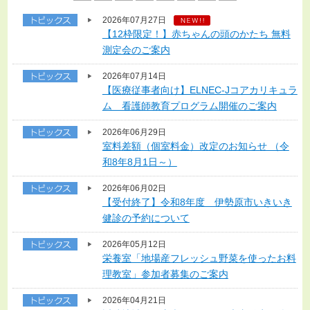
2026年07月27日
【12枠限定！】赤ちゃんの頭のかたち 無料
測定会のご案内
2026年07月14日
【医療従事者向け】ELNEC-Jコアカリキュラ
ム 看護師教育プログラム開催のご案内
2026年06月29日
室料差額（個室料金）改定のお知らせ （令
和8年8月1日～）
2026年06月02日
【受付終了】令和8年度 伊勢原市いきいき
健診の予約について
2026年05月12日
栄養室「地場産フレッシュ野菜を使ったお料
理教室」参加者募集のご案内
2026年04月21日