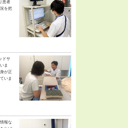
り患者
況を把
ッドサ
いま
身が正
ていま
情報な