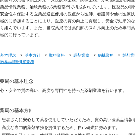
院薬局の業務体系は外来・入院調剤業務、病棟業務、がん薬物療法関連
薬品情報業務、治験業務の6業務部門で構成されています。医薬品の専
安全性を保証する医薬品適正使用の観点から医師、看護師や他の医療技
極的に参加することにより、医療の質の向上に貢献し、安全で効果的な
り組んでいます。また、当院薬局では薬剤師のスキル向上のため専門薬
極的に行っています。
基本理念
基本方針
取得資格
調剤業務
病棟業務
製剤業
医薬品情報(DI)業務
薬局の基本理念
心・安全で質の高い、高度な専門性を持った薬剤業務を行います。
薬局の基本方針
患者さんに安心して薬を使用していただくため、質の高い医薬品情報
高度な専門的薬剤業務を提供するため、自己研鑽に努めます。