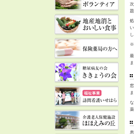
次
題
処
い
し
※
最
ま
窓
ま
な
薬
患