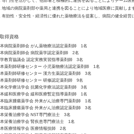
専門性を活かして、他部署と積極的に連携を図ることによりチーム医
地域の病院薬剤部や薬局と連携を図ることにより地域医療に貢献しま
有効性・安全性・経済性に優れた薬物療法を提案し、病院の健全経営
取得資格
本病院薬剤師会 がん薬物療法認定薬剤師 1名
本病院薬剤師会 病院薬学認定薬剤師 2名
学教育協議会 認定実務実習指導薬剤師 3名
本薬剤師研修センター 小児薬物療法認定薬剤師 1名
本薬剤師研修センター 漢方生薬認定薬剤師 3名
本薬剤師研修センター 研修認定薬剤師 9名
本化学療法学会 抗菌化学療法認定薬剤師 3名
本緩和医療学会 緩和医療暫定指導薬剤師 1名
本臨床腫瘍薬学会 外来がん治療専門薬剤師 1名
本臨床腫瘍薬学会 外来がん治療認定薬剤師 3名
本栄養治療学会 NST専門療法士 3名
本栄養治療学会 腎疾患専門療法士 1名
本医療情報学会 医療情報技師 2名