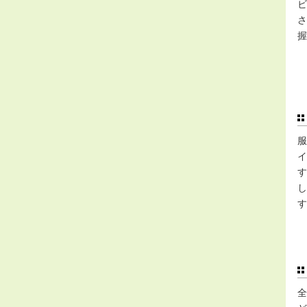
ビ
さ
握
服
イ
す
し
す
全