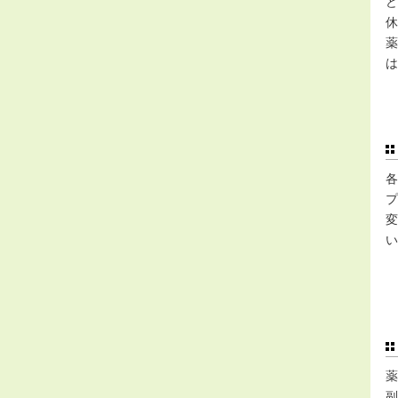
ど
休
薬
は
各
プ
変
い
薬
副