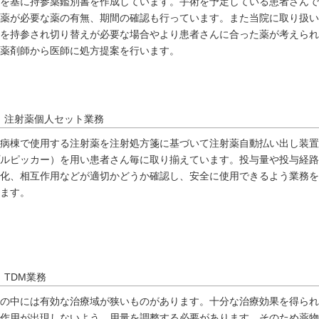
を基に持参薬鑑別書を作成しています。手術を予定している患者さんで
薬が必要な薬の有無、期間の確認も行っています。また当院に取り扱い
を持参され切り替えが必要な場合やより患者さんに合った薬が考えられ
薬剤師から医師に処方提案を行います。
注射薬個人セット業務
病棟で使用する注射薬を注射処方箋に基づいて注射薬自動払い出し装置
ルピッカー）を用い患者さん毎に取り揃えています。投与量や投与経路
化、相互作用などが適切かどうか確認し、安全に使用できるよう業務を
ます。
TDM業務
の中には有効な治療域が狭いものがあります。十分な治療効果を得られ
作用が出現しないよう、用量を調整する必要があります。そのため薬物