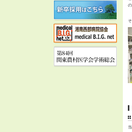
の
そ
当