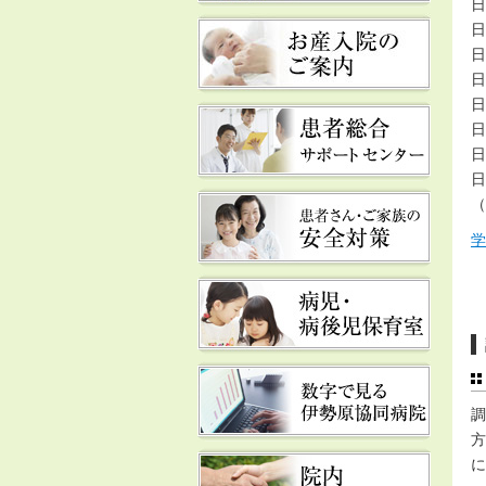
日
日
日
日
日
日
日
日
（
学
調
方
に