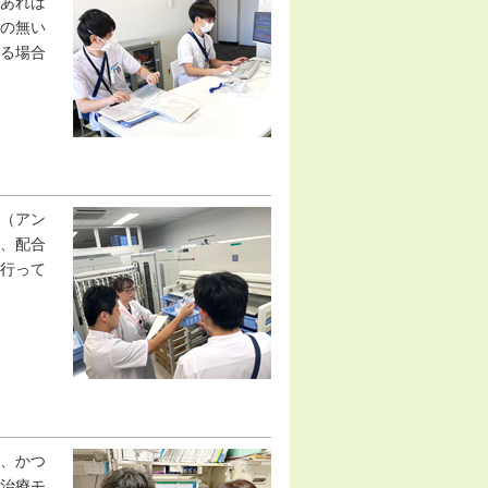
あれば
の無い
る場合
（アン
、配合
行って
、かつ
治療モ