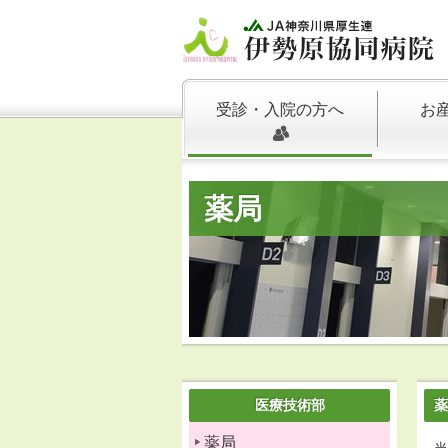
受診・入院の方へ
お
薬局
医療技術部
薬
薬局