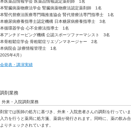
本医薬品情報学会 医薬品情報認定薬剤師 1名
本腎臓病薬物療法学会 腎臓病薬物療法認定薬剤師 1名
本腎代替療法医療専門職推進協会 腎代替療法専門指導士 1名
本糖尿病療養指導士認定機構 日本糖尿病療養指導士 3名
本循環器学会 心不全療法指導士 1名
本アンチドーピング機構 公認スポーツファーマシスト 3名
本骨粗鬆症学会 骨粗鬆症リエゾンマネージャー 2名
本病院会 診療情報管理士 1名
2025年4月）
会発表・講演実績
調剤業務
外来・入院調剤業務
剤室では医師の処方に基づき、外来・入院患者さんの調剤を行っていま
入力を行うと薬局に処方箋、薬袋が発行されます。同時に、薬の飲み合
よりチェックされています。