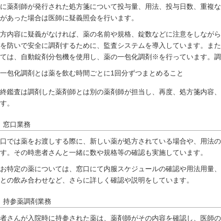
に薬剤師が発行された処方箋について投与量、用法、投与日数、重複な
があった場合は医師に疑義照会を行います。
方内容に疑義がなければ、薬の名前や規格、錠数などに注意をしながら
を防いで安全に調剤するために、監査システムを導入しています。また
ては、自動錠剤分包機を使用し、薬の一包化調剤※を行っています。調
一包化調剤とは薬を飲む時間ごとに1回分ずつまとめること
終鑑査は調剤した薬剤師とは別の薬剤師が担当し、再度、処方箋内容、
す。
窓口業務
口では薬をお渡しする際に、新しい薬が処方されている場合や、用法の
す。その時患者さんと一緒に数や規格等の確認も実施しています。
お特定の薬については、窓口にて内服スケジュールの確認や用法用量、
との飲み合わせなど、さらに詳しく確認や説明をしています。
持参薬調剤業務
者さんが入院時に持参された薬は、薬剤師がその内容を確認し、医師の