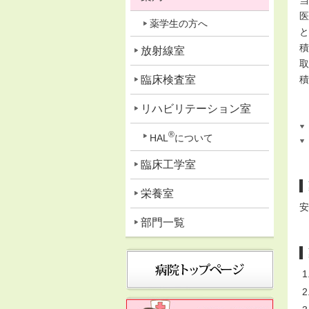
当
医
薬学生の方へ
と
積
放射線室
取
臨床検査室
積
リハビリテーション室
®
HAL
について
臨床工学室
栄養室
安
部門一覧